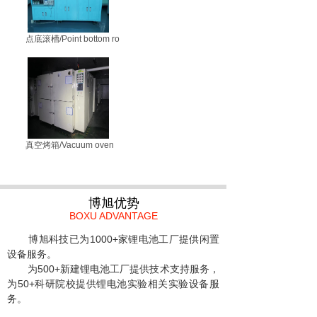
点底滚槽/Point bottom ro
真空烤箱/Vacuum oven
博旭优势
BOXU ADVANTAGE
博旭科技已为1000+家锂电池工厂提供闲置
全自动注液机/Fully autom
设备服务。
为500+新建锂电池工厂提供技术支持服务，
为50+科研院校提供锂电池实验相关实验设备服
务。