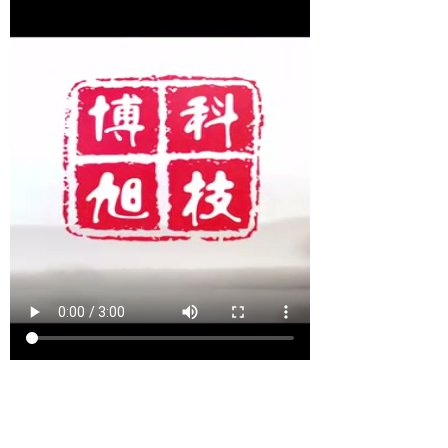
下拉式封口/Pull down sea
圆柱清洗涂油一体机/Cylin
双行星真空搅拌机/Double
新闻中心
News Center