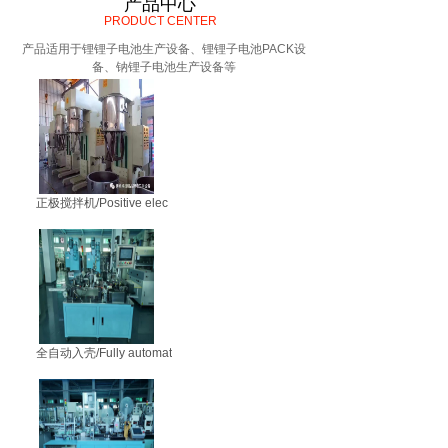
产品中心
PRODUCT CENTER
产品适用于锂锂子电池生产设备、锂锂子电池PACK设
备、钠锂子电池生产设备等
正极搅拌机/Positive elec
全自动入壳/Fully automat