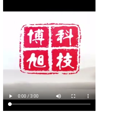
下拉式封口/Pull down sea
圆柱清洗涂油一体机/Cylin
双行星真空搅拌机/Double
新闻中心
News Center