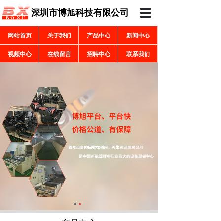
深圳市博旭科技有限公司
网站首页
关于我们
产品中心
新闻中心
网站首页
视频中心
在线留言
招聘中心
联系我们
关于我们
产品中心
深圳市博旭科技有限公司，成立于2007年，位于广东
新闻中心
省东莞市，经广东省经信委批准备案，具有合法资质的闲
置锂电池设备交易中心，占据行业优越的位置。
视频中心
成熟的管理技术团队，造就完善的服务体系。拥有检测
在线留言
评估、定价、收购、销售、整体建设、保养维修等特色业
务。
招聘中心
博旭平台， 出手快，价格公道，有保障，省心省时的
24小时服务
联系我们