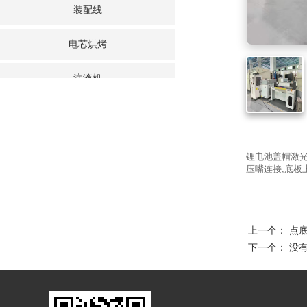
装配线
电芯烘烤
注液机
叠片机
封口/清洗/套膜/分选
锂电池盖帽激光
压嘴连接,底板
分容/老化柜
模切机
上一个：
点底滚
下一个： 没
点焊机
电芯点胶机