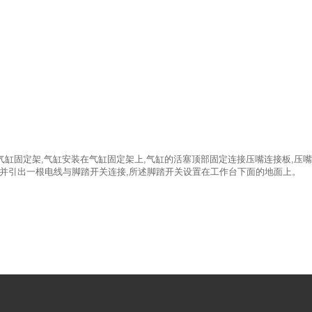
有气缸固定架,气缸安装在气缸固定架上,气缸的活塞顶部固定连接压嘴连接板,压
,并引出一根电线与脚踏开关连接,所述脚踏开关设置在工作台下面的地面上。