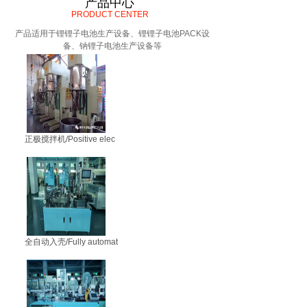
产品中心
PRODUCT CENTER
产品适用于锂锂子电池生产设备、锂锂子电池PACK设
备、钠锂子电池生产设备等
正极搅拌机/Positive elec
全自动入壳/Fully automat