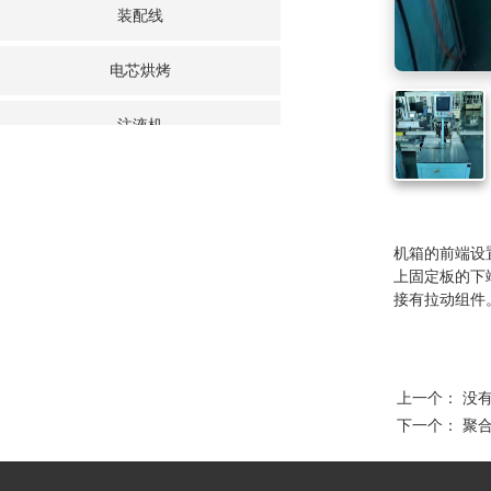
装配线
电芯烘烤
注液机
叠片机
封口/清洗/套膜/分选
机箱的前端设
上固定板的下
分容/老化柜
接有拉动组件
模切机
上一个： 没
点焊机
下一个：
聚合物
电芯点胶机